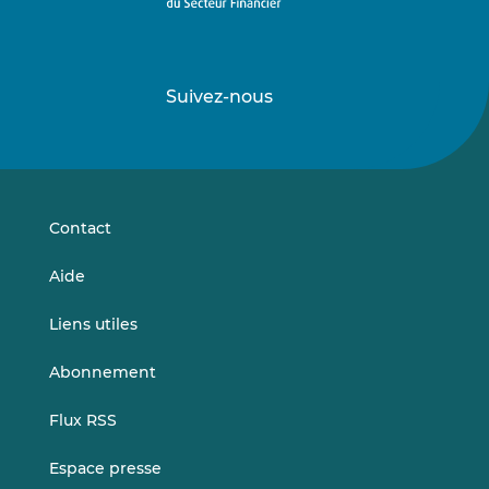
Suivez-nous
Suivez-
Suivez-
nous
nous
sur
sur
LinkedIn
Vimeo
Contact
Aide
Liens utiles
Abonnement
Flux RSS
Espace presse