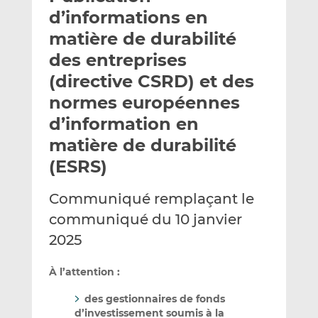
e
g
g
d’informations en
r
e
e
matière de durabilité
p
r
r
des entreprises
a
s
s
r
u
u
(directive CSRD) et des
e
r
r
normes européennes
m
L
F
d’information en
a
i
a
matière de durabilité
i
n
c
l
k
e
(ESRS)
e
b
d
o
Communiqué remplaçant le
I
o
communiqué du 10 janvier
n
k
2025
À l’attention :
des gestionnaires de fonds
d’investissement soumis à la