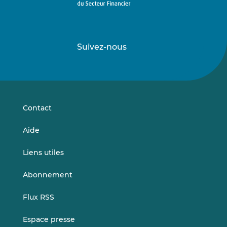
Suivez-nous
Suivez-
Suivez-
nous
nous
sur
sur
LinkedIn
Vimeo
Contact
Aide
Liens utiles
Abonnement
Flux RSS
Espace presse