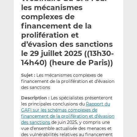
e
g
g
les mécanismes
r
e
e
complexes de
p
r
r
financement de la
a
s
s
r
u
u
prolifération et
e
r
r
d’évasion des sanctions
m
L
F
le 29 juillet 2025 ((13h30-
a
i
a
14h40) (heure de Paris))
i
n
c
l
k
e
e
b
Sujet :
Les mécanismes complexes de
financement de la prolifération et d’évasion
d
o
des sanctions
I
o
n
k
Description :
Les spécialistes présenteront
les principales conclusions du
Rapport du
GAFI sur les schémas complexes de
financement de la prolifération et d’évasion
des sanctions
de juin 2025, y compris une
vue d’ensemble actualisée des menaces et
des vulnérabilités relatives au financement