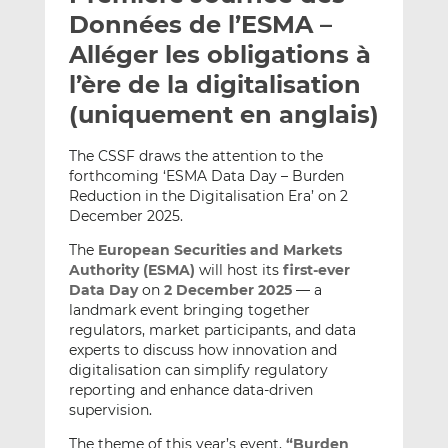
e
g
g
Données de l’ESMA –
r
e
e
Alléger les obligations à
p
r
r
l’ère de la digitalisation
a
s
s
r
u
u
(uniquement en anglais)
e
r
r
m
L
F
The CSSF draws the attention to the
forthcoming ‘ESMA Data Day – Burden
a
i
a
Reduction in the Digitalisation Era’ on 2
i
n
c
December 2025.
l
k
e
e
b
The
European Securities and Markets
d
o
Authority (ESMA)
will host its
first-ever
Data Day
on
2 December 2025
— a
I
o
landmark event bringing together
n
k
regulators, market participants, and data
experts to discuss how innovation and
digitalisation can simplify regulatory
reporting and enhance data-driven
supervision.
The theme of this year’s event,
“Burden