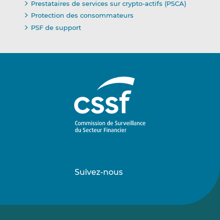
Prestataires de services sur crypto-actifs (PSCA)
Protection des consommateurs
PSF de support
Suivez-nous
Suivez-
Suivez-
nous
nous
sur
sur
LinkedIn
Vimeo