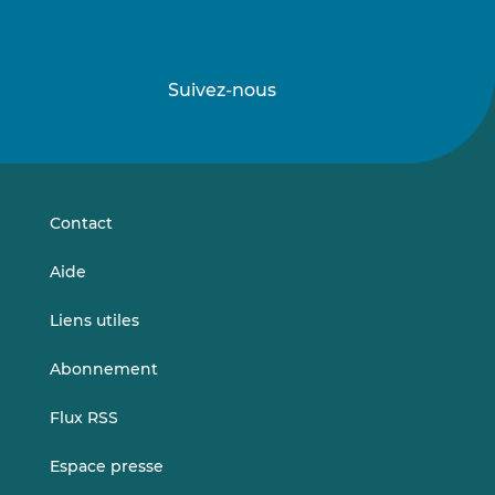
Suivez-nous
Suivez-
Suivez-
nous
nous
sur
sur
LinkedIn
Vimeo
Contact
Aide
Liens utiles
Abonnement
Flux RSS
Espace presse