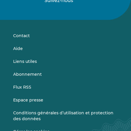
Suivez-nous
Suivez-
Suivez-
nous
nous
sur
sur
LinkedIn
Vimeo
Contact
Aide
Liens utiles
Abonnement
Flux RSS
Espace presse
Conditions générales d’utilisation et protection
des données