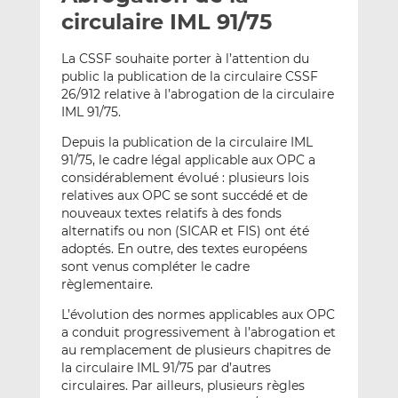
e
g
g
circulaire IML 91/75
r
e
e
p
r
r
La CSSF souhaite porter à l’attention du
a
s
s
public la publication de la circulaire CSSF
26/912 relative à l’abrogation de la circulaire
r
u
u
IML 91/75.
e
r
r
m
L
F
Depuis la publication de la circulaire IML
a
i
a
91/75, le cadre légal applicable aux OPC a
i
n
c
considérablement évolué : plusieurs lois
relatives aux OPC se sont succédé et de
l
k
e
nouveaux textes relatifs à des fonds
e
b
alternatifs ou non (SICAR et FIS) ont été
d
o
adoptés. En outre, des textes européens
I
o
sont venus compléter le cadre
n
k
règlementaire.
L’évolution des normes applicables aux OPC
a conduit progressivement à l’abrogation et
au remplacement de plusieurs chapitres de
la circulaire IML 91/75 par d’autres
circulaires. Par ailleurs, plusieurs règles