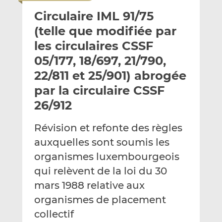
o
t
t
Circulaire IML 91/75
y
a
a
e
g
g
(telle que modifiée par
r
e
e
les circulaires CSSF
p
r
r
05/177, 18/697, 21/790,
a
s
s
r
u
u
22/811 et 25/901) abrogée
e
r
r
par la circulaire CSSF
m
L
F
26/912
a
i
a
i
n
c
Révision et refonte des règles
l
k
e
e
b
auxquelles sont soumis les
d
o
organismes luxembourgeois
I
o
qui relèvent de la loi du 30
n
k
mars 1988 relative aux
organismes de placement
collectif