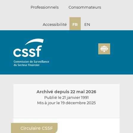
Passer
Professionnels
Consommateurs
au
contenu
Accessibilité
FR
EN
Archivé depuis 22 mai 2026
Publié le 21 janvier 1991
Mis à jour le 19 décembre 2025
E
P
P
n
a
a
Circulaire CSSF
v
r
r