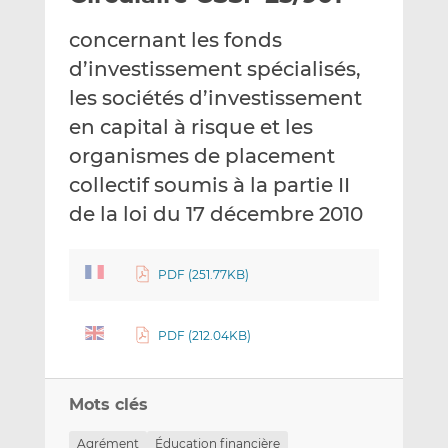
e
g
g
concernant les fonds
r
e
e
p
r
r
d’investissement spécialisés,
a
s
s
les sociétés d’investissement
r
u
u
en capital à risque et les
e
r
r
organismes de placement
m
L
F
a
i
a
collectif soumis à la partie II
i
n
c
de la loi du 17 décembre 2010
l
k
e
e
b
d
o
PDF (251.77KB)
I
o
n
k
PDF (212.04KB)
Mots clés
Agrément
Éducation financière