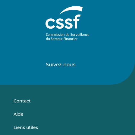
Suivez-nous
Suivez-
Suivez-
nous
nous
sur
sur
LinkedIn
Vimeo
Contact
Aide
Liens utiles