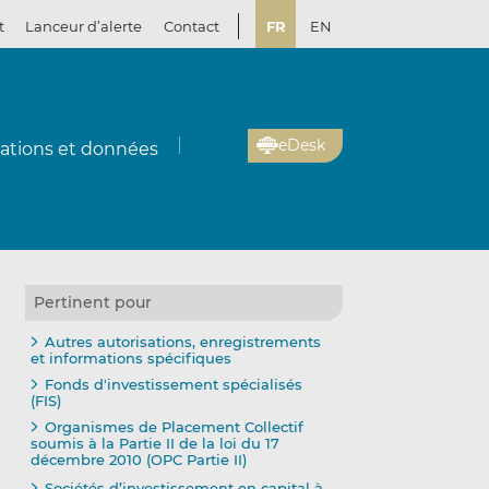
t
Lanceur d’alerte
Contact
FR
EN
eDesk
cations et données
Pertinent pour
Autres autorisations, enregistrements
et informations spécifiques
Fonds d'investissement spécialisés
(FIS)
Organismes de Placement Collectif
soumis à la Partie II de la loi du 17
décembre 2010 (OPC Partie II)
Sociétés d’investissement en capital à