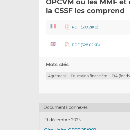
OPCVM ou les MMF et e
la CSSF les comprend
PDF (399.21KB)
PDF (328.02KB)
Mots clés
Agrément
Éducation financière
FIA (fonds
Documents connexes
19 décembre 2025