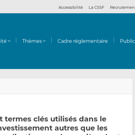
Accessibilité
La CSSF
Recrutemen
ité
Thèmes
Cadre réglementaire
Publi
E
P
P
n
a
a
v
r
r
o
t
t
y
a
a
 termes clés utilisés dans le
e
g
g
nvestissement autres que les
r
e
e