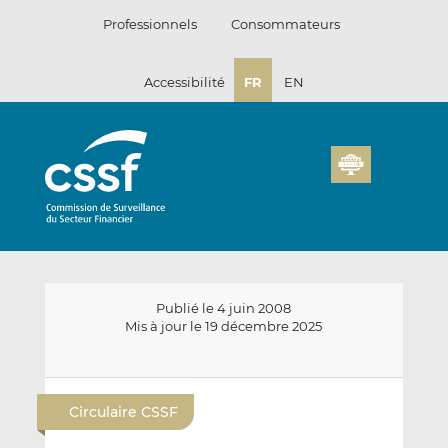
Passer
Professionnels
Consommateurs
au
contenu
Accessibilité
FR
EN
Publié le 4 juin 2008
Mis à jour le 19 décembre 2025
E
P
P
n
a
a
Circulaire CSSF
v
r
r
o
t
t