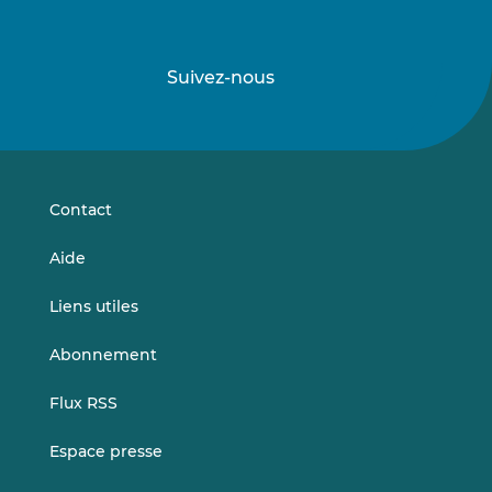
Suivez-nous
Suivez-
Suivez-
nous
nous
sur
sur
LinkedIn
Vimeo
Contact
Aide
Liens utiles
Abonnement
Flux RSS
Espace presse