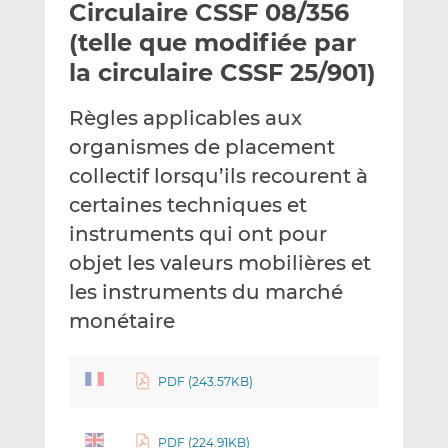
Circulaire CSSF 08/356
y
a
a
e
g
g
(telle que modifiée par
r
e
e
la circulaire CSSF 25/901)
p
r
r
a
s
s
Règles applicables aux
r
u
u
organismes de placement
e
r
r
m
L
F
collectif lorsqu’ils recourent à
a
i
a
certaines techniques et
i
n
c
instruments qui ont pour
l
k
e
objet les valeurs mobilières et
e
b
d
o
les instruments du marché
I
o
monétaire
n
k
PDF (243.57KB)
PDF (224.91KB)