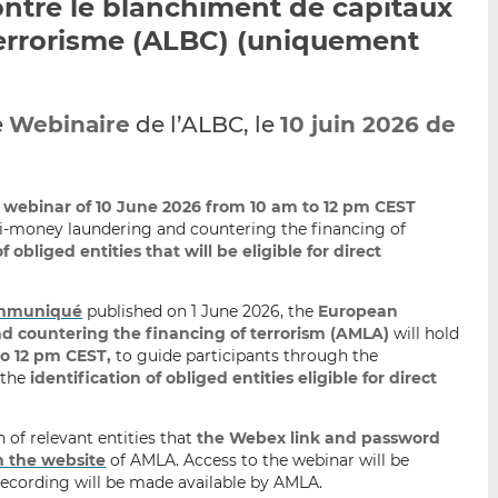
ntre le blanchiment de capitaux
p
r
r
terrorisme (ALBC) (uniquement
a
s
s
r
u
u
e
r
r
m
L
F
e
Webinaire
de l’ALBC, le
10 juin 2026 de
a
i
a
i
n
c
l
k
e
webinar of 10 June 2026 from 10 am to 12 pm CEST
e
b
ti-money laundering and countering the financing of
d
o
 obliged entities that will be eligible for direct
I
o
n
k
mmuniqué
published on 1 June 2026, the
European
d countering the financing of terrorism (AMLA)
will hold
to 12 pm CEST,
to guide participants through the
 the
identification of obliged entities eligible for direct
 of relevant entities that
the Webex link and password
n the website
of AMLA. Access to the webinar will be
recording will be made available by AMLA.