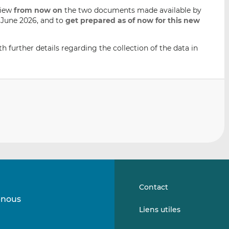
view
from now on
the two documents made available by
0 June 2026, and to
get
prepared as of now for this new
th further details regarding the collection of the data in
Contact
-nous
Suivez-
Suivez-
Liens utiles
nous
nous