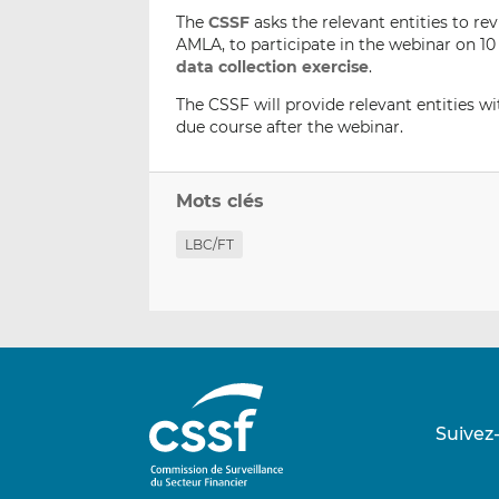
The
CSSF
asks the relevant entities to re
AMLA, to participate in the webinar on 1
data collection exercise
.
The CSSF will provide relevant entities wi
due course after the webinar.
Mots clés
LBC/FT
Suivez