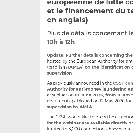
européenne de lutte co
et le financement du 
en anglais)
Plus de détails concernant l
10h à 12h
Update:
Further details concerning the
hosted by the European Authority for an
terrorism
(AMLA) on the identification of
supervision
.
As previously announced in the
CSSF co
Authority for anti-money laundering an
a webinar on
10 June 2026, from 10 am 
documents published on 12 May 2026 for
supervision by AMLA.
The CSSF would like to draw the attention
for the webinar are available directly
o
limited to 3,000 connections, however a 