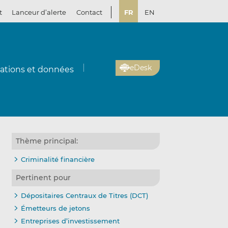
t
Lanceur d’alerte
Contact
FR
EN
eDesk
cations et données
Thème principal:
Criminalité financière
Pertinent pour
Dépositaires Centraux de Titres (DCT)
Émetteurs de jetons
Entreprises d’investissement