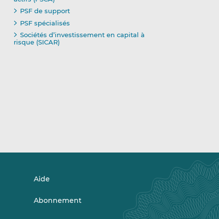
PSF de support
PSF spécialisés
Sociétés d’investissement en capital à
risque (SICAR)
Aide
Abonnement