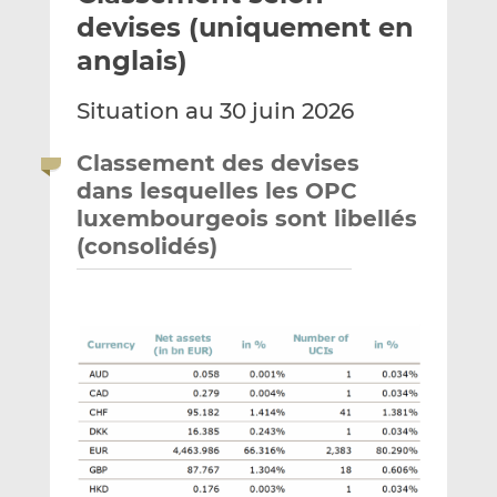
e
g
g
devises (uniquement en
r
e
e
anglais)
p
r
r
a
s
s
Situation au 30 juin 2026
r
u
u
e
r
r
Classement des devises
m
L
F
dans lesquelles les OPC
a
i
a
luxembourgeois sont libellés
i
n
c
(consolidés)
l
k
e
e
b
d
o
I
o
n
k