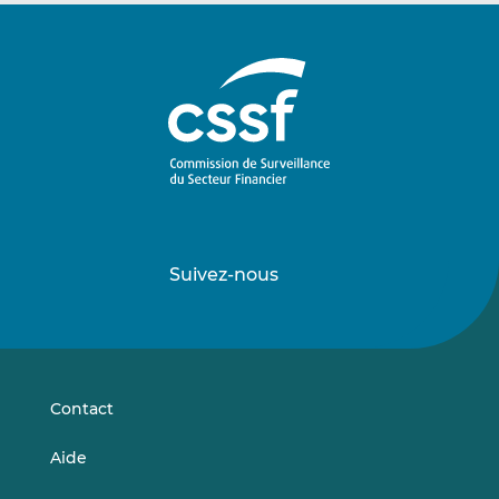
Suivez-nous
Suivez-
Suivez-
nous
nous
sur
sur
LinkedIn
Vimeo
Contact
Aide