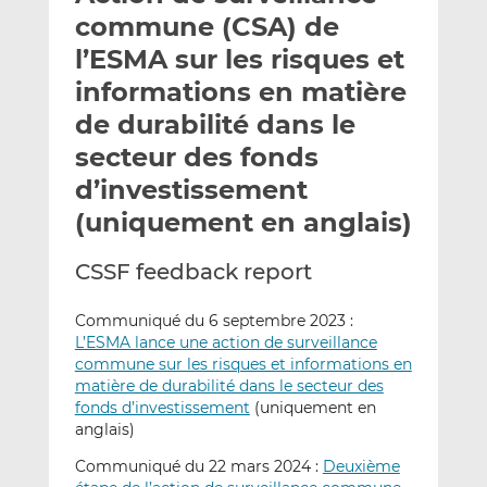
e
g
g
commune (CSA) de
r
e
e
l’ESMA sur les risques et
p
r
r
informations en matière
a
s
s
r
u
u
de durabilité dans le
e
r
r
secteur des fonds
m
L
F
d’investissement
a
i
a
(uniquement en anglais)
i
n
c
l
k
e
e
b
CSSF feedback report
d
o
I
o
Communiqué du 6 septembre 2023 :
n
k
L’ESMA lance une action de surveillance
commune sur les risques et informations en
matière de durabilité dans le secteur des
fonds d’investissement
(uniquement en
anglais)
Communiqué du 22 mars 2024 :
Deuxième