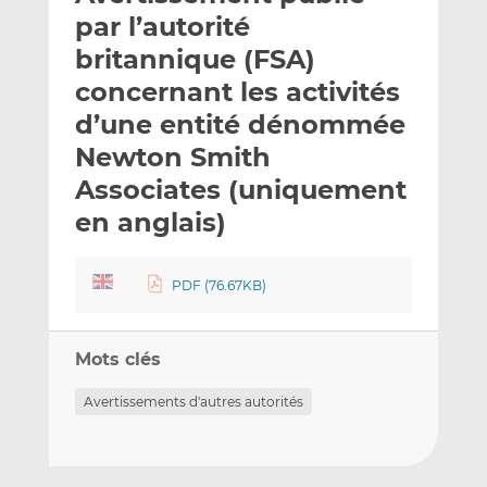
e
g
g
par l’autorité
r
e
e
britannique (FSA)
p
r
r
concernant les activités
a
s
s
r
u
u
d’une entité dénommée
e
r
r
Newton Smith
m
L
F
Associates (uniquement
a
i
a
en anglais)
i
n
c
l
k
e
e
b
PDF (76.67KB)
d
o
I
o
n
k
Mots clés
Avertissements d'autres autorités