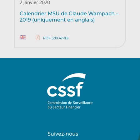
2 janvier 2020
Calendrier MSU de Claude Wampach –
2019 (uniquement en anglais)
PDF (219.47KB)
Suivez-nous
Suivez-
Suivez-