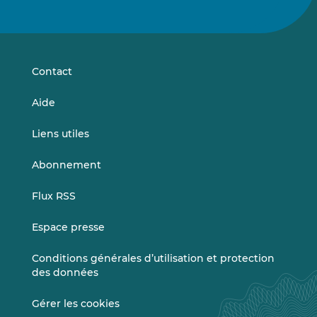
nous
nous
sur
sur
LinkedIn
Vimeo
Contact
Aide
Liens utiles
Abonnement
Flux RSS
Espace presse
Conditions générales d’utilisation et protection
des données
Gérer les cookies