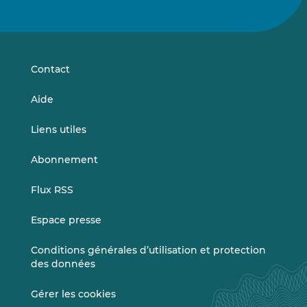
nous
nous
sur
sur
LinkedIn
Vimeo
Contact
Aide
Liens utiles
Abonnement
Flux RSS
Espace presse
Conditions générales d’utilisation et protection
des données
Gérer les cookies