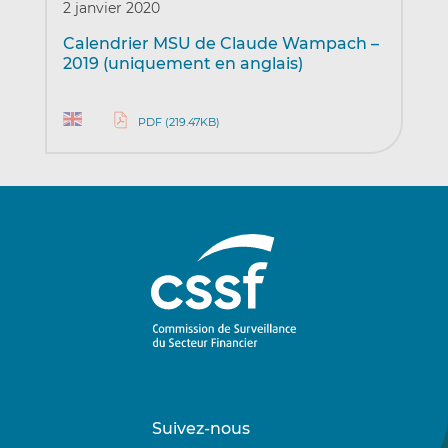
2 janvier 2020
Calendrier MSU de Claude Wampach –
2019 (uniquement en anglais)
PDF (219.47KB)
Suivez-nous
Suivez-
Suivez-