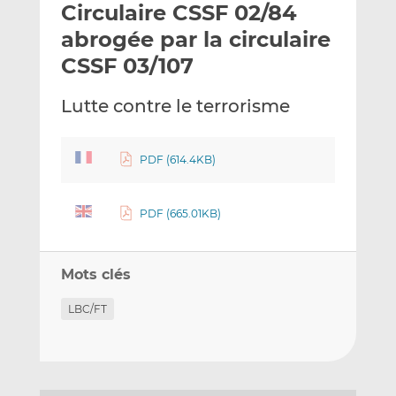
Circulaire CSSF 02/84
y
a
a
e
g
g
abrogée par la circulaire
r
e
e
CSSF 03/107
p
r
r
a
s
s
Lutte contre le terrorisme
r
u
u
e
r
r
m
L
F
PDF (614.4KB)
a
i
a
i
n
c
l
k
e
PDF (665.01KB)
e
b
d
o
Mots clés
I
o
n
k
LBC/FT