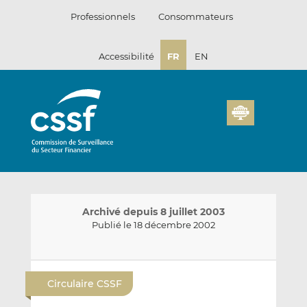
Passer
Professionnels
Consommateurs
au
contenu
Accessibilité
FR
EN
Archivé depuis 8 juillet 2003
Publié le 18 décembre 2002
E
P
P
n
a
a
Circulaire CSSF
v
r
r
o
t
t