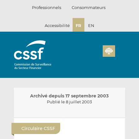
Passer
Professionnels
Consommateurs
au
contenu
Accessibilité
FR
EN
Archivé depuis 17 septembre 2003
Publié le 8 juillet 2003
E
P
P
n
a
a
Circulaire CSSF
v
r
r
o
t
t