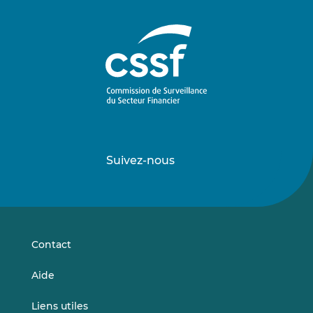
Suivez-nous
Suivez-
Suivez-
nous
nous
sur
sur
LinkedIn
Vimeo
Contact
Aide
Liens utiles