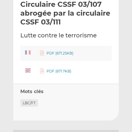
Circulaire CSSF 03/107
y
a
a
e
g
g
abrogée par la circulaire
r
e
e
CSSF 03/111
p
r
r
a
s
s
Lutte contre le terrorisme
r
u
u
e
r
r
m
L
F
PDF (671.25KB)
a
i
a
i
n
c
l
k
e
PDF (671.7KB)
e
b
d
o
Mots clés
I
o
n
k
LBC/FT