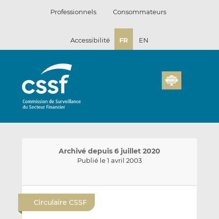
Passer
Professionnels
Consommateurs
au
contenu
Accessibilité
FR
EN
Archivé depuis 6 juillet 2020
Publié le 1 avril 2003
E
P
P
n
a
a
Circulaire CSSF
v
r
r
o
t
t