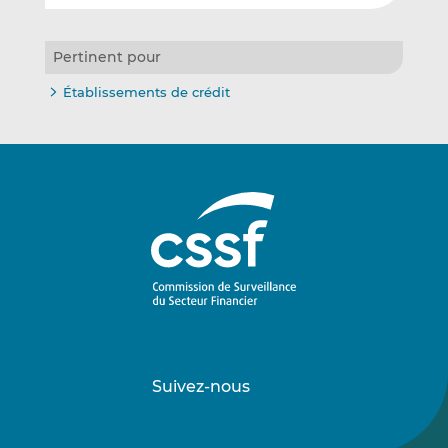
Pertinent pour
Établissements de crédit
Suivez-nous
Suivez-
Suivez-
nous
nous