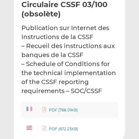
Circulaire CSSF 03/100
y
a
a
e
g
g
(obsolète)
r
e
e
p
r
r
Publication sur Internet des
a
s
s
instructions de la CSSF
r
u
u
– Recueil des instructions aux
e
r
r
m
L
F
banques de la CSSF
a
i
a
– Schedule of Conditions for
i
n
c
the technical implementation
l
k
e
of the CSSF reporting
e
b
d
o
requirements – SOC/CSSF
I
o
n
k
PDF (768.01KB)
PDF (672.23KB)