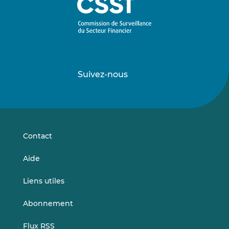
Suivez-nous
Suivez-
Suivez-
nous
nous
sur
sur
LinkedIn
Vimeo
Contact
Aide
Liens utiles
Abonnement
Flux RSS