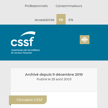
Passer
Professionnels
Consommateurs
au
contenu
Accessibilité
FR
EN
Archivé depuis 9 décembre 2010
Publié le 29 août 2003
E
P
P
n
a
a
Circulaire CSSF
v
r
r
o
t
t