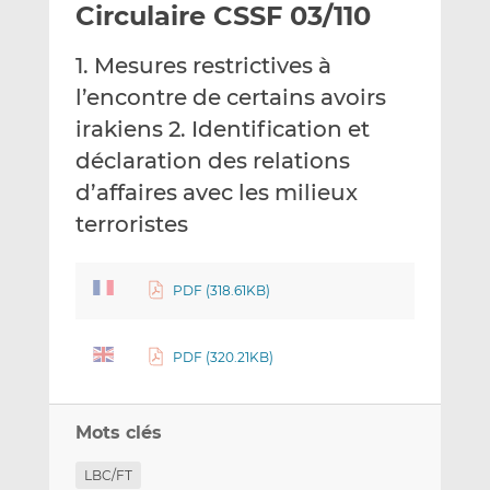
Circulaire CSSF 03/110
y
a
a
e
g
g
1. Mesures restrictives à
r
e
e
p
r
r
l’encontre de certains avoirs
a
s
s
irakiens 2. Identification et
r
u
u
déclaration des relations
e
r
r
d’affaires avec les milieux
m
L
F
a
i
a
terroristes
i
n
c
l
k
e
e
b
PDF (318.61KB)
d
o
I
o
PDF (320.21KB)
n
k
Mots clés
LBC/FT