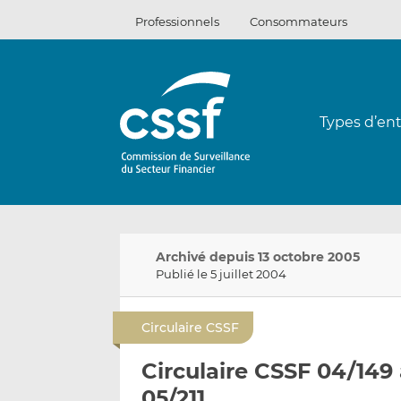
Passer
Professionnels
Consommateurs
au
contenu
Types d’ent
Archivé depuis 13 octobre 2005
Publié le 5 juillet 2004
Circulaire CSSF
Circulaire CSSF 04/149 
05/211