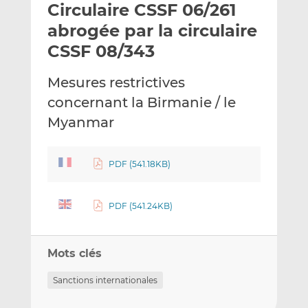
Circulaire CSSF 06/261
y
a
a
e
g
g
abrogée par la circulaire
r
e
e
CSSF 08/343
p
r
r
a
s
s
Mesures restrictives
r
u
u
concernant la Birmanie / le
e
r
r
m
L
F
Myanmar
a
i
a
i
n
c
PDF (541.18KB)
l
k
e
e
b
d
o
PDF (541.24KB)
I
o
n
k
Mots clés
Sanctions internationales