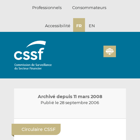
Passer
Professionnels
Consommateurs
au
contenu
Accessibilité
FR
EN
Archivé depuis 11 mars 2008
Publié le 28 septembre 2006
E
P
P
n
a
a
Circulaire CSSF
v
r
r
o
t
t