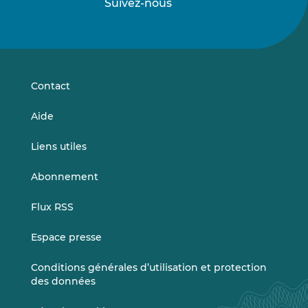
Suivez-nous
Suivez-
Suivez-
nous
nous
sur
sur
LinkedIn
Vimeo
Contact
Aide
Liens utiles
Abonnement
Flux RSS
Espace presse
Conditions générales d’utilisation et protection
des données