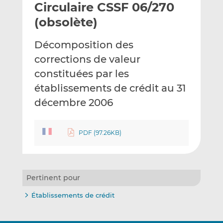
Circulaire CSSF 06/270
y
a
a
e
g
g
(obsolète)
r
e
e
p
r
r
Décomposition des
a
s
s
corrections de valeur
r
u
u
constituées par les
e
r
r
m
L
F
établissements de crédit au 31
a
i
a
décembre 2006
i
n
c
l
k
e
e
b
PDF (97.26KB)
d
o
I
o
n
k
Pertinent pour
Établissements de crédit