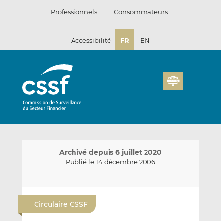
Passer
Professionnels
Consommateurs
au
contenu
Accessibilité
FR
EN
Archivé depuis 6 juillet 2020
Publié le 14 décembre 2006
E
P
P
n
a
a
Circulaire CSSF
v
r
r
o
t
t