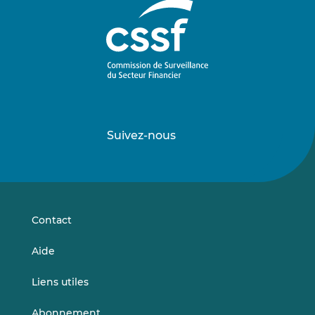
Suivez-nous
Suivez-
Suivez-
nous
nous
sur
sur
LinkedIn
Vimeo
Contact
Aide
Liens utiles
Abonnement