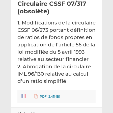
Circulaire CSSF 07/317
y
a
a
e
g
g
(obsolète)
r
e
e
p
r
r
1. Modifications de la circulaire
a
s
s
CSSF 06/273 portant définition
r
u
u
de ratios de fonds propres en
e
r
r
m
L
F
application de l’article 56 de la
a
i
a
loi modifiée du 5 avril 1993
i
n
c
relative au secteur financier
l
k
e
2. Abrogation de la circulaire
e
b
d
o
IML 96/130 relative au calcul
I
o
d’un ratio simplifié
n
k
PDF (2.41MB)