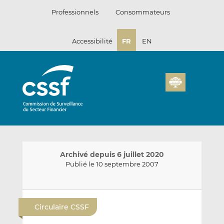
Passer
Professionnels
Consommateurs
au
contenu
Accessibilité
FR
EN
Archivé depuis 6 juillet 2020
Publié le 10 septembre 2007
E
P
P
n
a
a
Circulaire CSSF
v
r
r
o
t
t