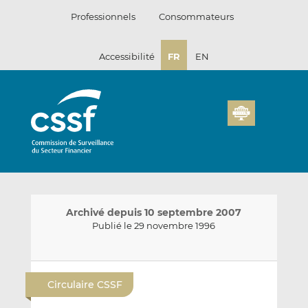
Passer
Professionnels
Consommateurs
au
contenu
Accessibilité
FR
EN
Archivé depuis 10 septembre 2007
Publié le 29 novembre 1996
E
P
P
n
a
a
Circulaire CSSF
v
r
r
o
t
t