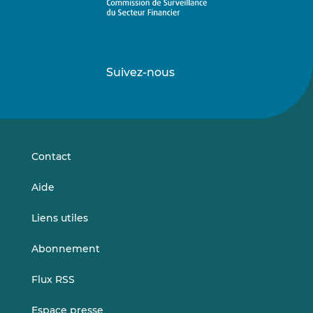
Suivez-nous
Suivez-
Suivez-
nous
nous
sur
sur
LinkedIn
Vimeo
Contact
Aide
Liens utiles
Abonnement
Flux RSS
Espace presse