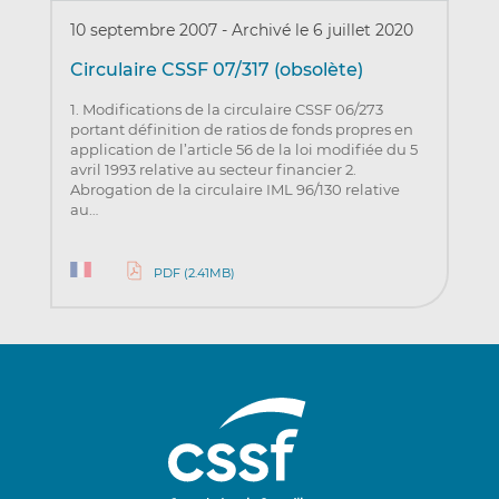
10 septembre 2007
-
Archivé le 6 juillet 2020
Circulaire CSSF 07/317 (obsolète)
1. Modifications de la circulaire CSSF 06/273
portant définition de ratios de fonds propres en
application de l’article 56 de la loi modifiée du 5
avril 1993 relative au secteur financier 2.
Abrogation de la circulaire IML 96/130 relative
au…
PDF (2.41MB)