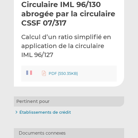
Circulaire IML 96/130
y
a
a
e
g
g
abrogée par la circulaire
r
e
e
CSSF 07/317
p
r
r
a
s
s
Calcul d’un ratio simplifié en
r
u
u
application de la circulaire
e
r
r
m
L
F
IML 96/127
a
i
a
i
n
c
PDF (550.35KB)
l
k
e
e
b
d
o
I
o
Pertinent pour
n
k
Établissements de crédit
Documents connexes