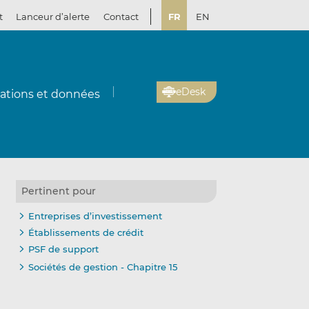
t
Lanceur d’alerte
Contact
FR
EN
eDesk
cations et données
Pertinent pour
Entreprises d’investissement
Établissements de crédit
PSF de support
Sociétés de gestion - Chapitre 15