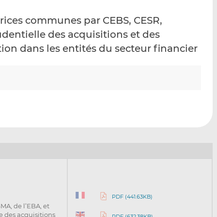
p
r
r
ctrices communes par CEBS, CESR,
a
s
s
r
u
u
dentielle des acquisitions et des
e
r
r
on dans les entités du secteur financier
m
L
F
a
i
a
i
n
c
l
k
e
e
b
d
o
I
o
n
k
PDF (441.63KB)
A, de l’EBA, et
le des acquisitions
PDF (632.38KB)