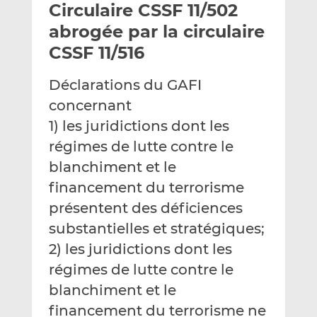
Circulaire CSSF 11/502
y
a
a
e
g
g
abrogée par la circulaire
r
e
e
CSSF 11/516
p
r
r
a
s
s
Déclarations du GAFI
r
u
u
concernant
e
r
r
m
L
F
1) les juridictions dont les
a
i
a
régimes de lutte contre le
i
n
c
blanchiment et le
l
k
e
financement du terrorisme
e
b
d
o
présentent des déficiences
I
o
substantielles et stratégiques;
n
k
2) les juridictions dont les
régimes de lutte contre le
blanchiment et le
financement du terrorisme ne