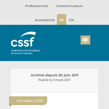
Passer
Professionnels
Consommateurs
au
contenu
Accessibilité
FR
EN
Archivé depuis 30 juin 2011
Publié le 3 mars 2011
E
P
P
n
a
a
Circulaire CSSF
v
r
r
o
t
t