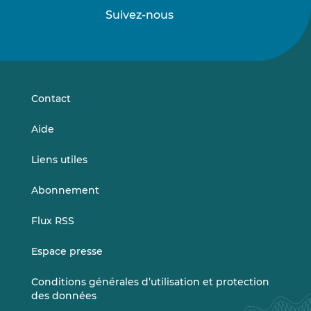
Suivez-nous
Suivez-
Suivez-
nous
nous
sur
sur
LinkedIn
Vimeo
Contact
Aide
Liens utiles
Abonnement
Flux RSS
Espace presse
Conditions générales d’utilisation et protection
des données