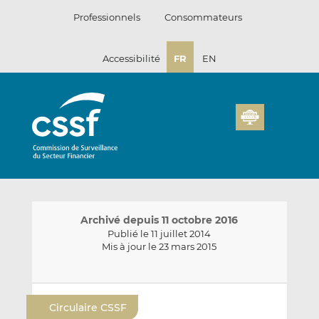
Passer
Professionnels
Consommateurs
au
contenu
Accessibilité
FR
EN
Archivé depuis 11 octobre 2016
Publié le 11 juillet 2014
Mis à jour le 23 mars 2015
E
P
P
n
a
a
Circulaire CSSF
v
r
r