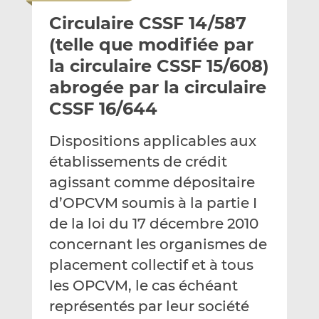
o
t
t
Circulaire CSSF 14/587
y
a
a
e
g
g
(telle que modifiée par
r
e
e
la circulaire CSSF 15/608)
p
r
r
abrogée par la circulaire
a
s
s
r
u
u
CSSF 16/644
e
r
r
m
L
F
Dispositions applicables aux
a
i
a
établissements de crédit
i
n
c
agissant comme dépositaire
l
k
e
d’OPCVM soumis à la partie I
e
b
d
o
de la loi du 17 décembre 2010
I
o
concernant les organismes de
n
k
placement collectif et à tous
les OPCVM, le cas échéant
représentés par leur société