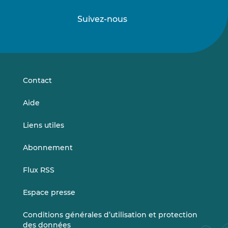
Suivez-nous
Suivez-
Suivez-
nous
nous
sur
sur
LinkedIn
Vimeo
Contact
Aide
Liens utiles
Abonnement
Flux RSS
Espace presse
Conditions générales d’utilisation et protection
des données