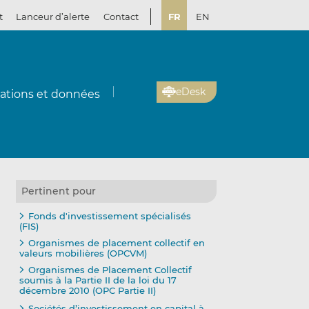
t
Lanceur d’alerte
Contact
FR
EN
eDesk
cations et données
Pertinent pour
Fonds d'investissement spécialisés
(FIS)
Organismes de placement collectif en
valeurs mobilières (OPCVM)
Organismes de Placement Collectif
soumis à la Partie II de la loi du 17
décembre 2010 (OPC Partie II)
Sociétés d’investissement en capital à