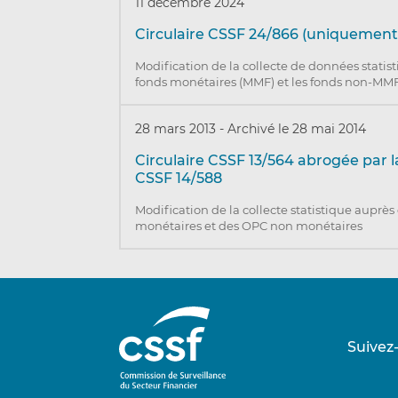
11 décembre 2024
Circulaire CSSF 24/866 (uniquement 
Modification de la collecte de données statist
fonds monétaires (MMF) et les fonds non-MM
28 mars 2013
-
Archivé le 28 mai 2014
Circulaire CSSF 13/564 abrogée par la
CSSF 14/588
Modification de la collecte statistique auprè
monétaires et des OPC non monétaires
Suivez