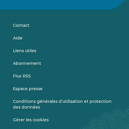
nous
nous
sur
sur
LinkedIn
Vimeo
Contact
Aide
Liens utiles
Abonnement
Flux RSS
Espace presse
Conditions générales d’utilisation et protection
des données
Gérer les cookies