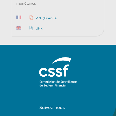
monétaires
PDF (181.42KB)
LINK
Suivez-nous
Suivez-
Suivez-