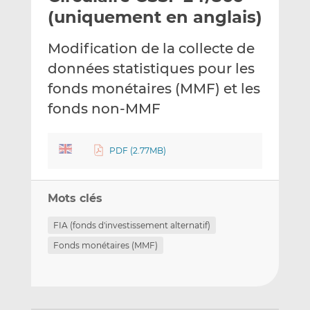
e
g
g
(uniquement en anglais)
r
e
e
p
r
r
Modification de la collecte de
a
s
s
données statistiques pour les
r
u
u
fonds monétaires (MMF) et les
e
r
r
m
L
F
fonds non-MMF
a
i
a
i
n
c
PDF (2.77MB)
l
k
e
e
b
d
o
Mots clés
I
o
n
k
FIA (fonds d'investissement alternatif)
Fonds monétaires (MMF)