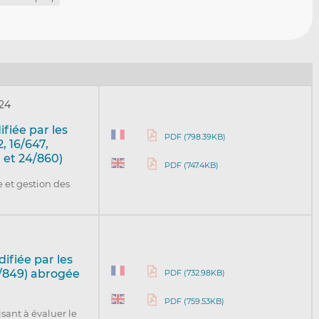
024
ifiée par les
PDF (798.39KB)
2, 16/647,
7 et 24/860)
PDF (747.4KB)
 et gestion des
ifiée par les
4/849) abrogée
PDF (732.98KB)
PDF (759.53KB)
isant à évaluer le