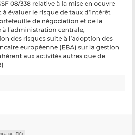
CSSF 08/338 relative à la mise en oeuvre
p
r
r
t à évaluer le risque de taux d’intérêt
a
s
s
r
u
u
ortefeuille de négociation et de la
e
r
r
e à l’administration centrale,
m
L
F
on des risques suite à l’adoption des
a
i
a
ancaire européenne (EBA) sur la gestion
i
n
c
l
k
e
nhérent aux activités autres que de
e
b
8)
d
o
I
o
n
k
ication (TIC)