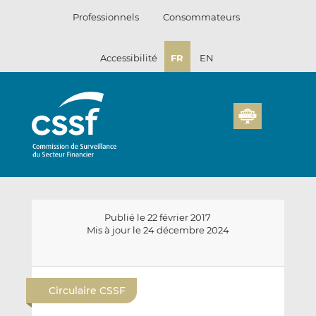
Passer
Professionnels
Consommateurs
au
contenu
Accessibilité
FR
EN
Publié le 22 février 2017
Mis à jour le 24 décembre 2024
E
P
P
n
a
a
Circulaire CSSF
v
r
r
o
t
t