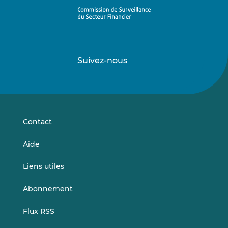
Suivez-nous
Suivez-
Suivez-
nous
nous
sur
sur
LinkedIn
Vimeo
Contact
Aide
Liens utiles
Abonnement
Flux RSS