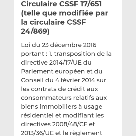
Circulaire CSSF 17/651
y
a
a
e
g
g
(telle que modifiée par
r
e
e
la circulaire CSSF
p
r
r
24/869)
a
s
s
r
u
u
Loi du 23 décembre 2016
e
r
r
m
L
F
portant : 1. transposition de la
a
i
a
directive 2014/17/UE du
i
n
c
Parlement européen et du
l
k
e
Conseil du 4 février 2014 sur
e
b
d
o
les contrats de crédit aux
I
o
consommateurs relatifs aux
n
k
biens immobiliers à usage
résidentiel et modifiant les
directives 2008/48/CE et
2013/36/UE et le règlement