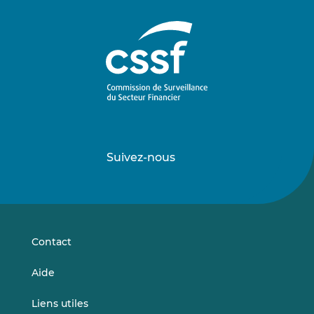
Suivez-nous
Suivez-
Suivez-
nous
nous
sur
sur
LinkedIn
Vimeo
Contact
Aide
Liens utiles