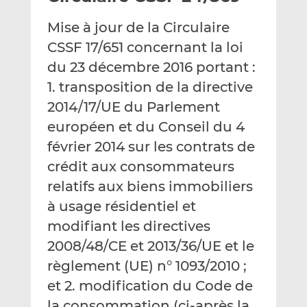
e
g
g
Mise à jour de la Circulaire
r
e
e
p
r
r
CSSF 17/651 concernant la loi
a
s
s
du 23 décembre 2016 portant :
r
u
u
1. transposition de la directive
e
r
r
2014/17/UE du Parlement
m
L
F
a
i
a
européen et du Conseil du 4
i
n
c
février 2014 sur les contrats de
l
k
e
crédit aux consommateurs
e
b
d
o
relatifs aux biens immobiliers
I
o
à usage résidentiel et
n
k
modifiant les directives
2008/48/CE et 2013/36/UE et le
règlement (UE) n° 1093/2010 ;
et 2. modification du Code de
la consommation (ci-après la