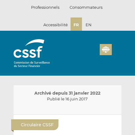
Passer
Professionnels
Consommateurs
au
contenu
Accessibilité
FR
EN
Archivé depuis 31 janvier 2022
Publié le 16 juin 2017
E
P
P
n
a
a
Circulaire CSSF
v
r
r
o
t
t