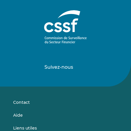
Suivez-nous
Suivez-
Suivez-
nous
nous
sur
sur
LinkedIn
Vimeo
Contact
Aide
Liens utiles