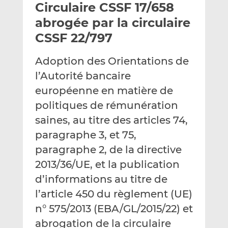
Circulaire CSSF 17/658
y
a
a
e
g
g
abrogée par la circulaire
r
e
e
CSSF 22/797
p
r
r
a
s
s
Adoption des Orientations de
r
u
u
l’Autorité bancaire
e
r
r
m
L
F
européenne en matière de
a
i
a
politiques de rémunération
i
n
c
saines, au titre des articles 74,
l
k
e
paragraphe 3, et 75,
e
b
d
o
paragraphe 2, de la directive
I
o
2013/36/UE, et la publication
n
k
d’informations au titre de
l’article 450 du règlement (UE)
n° 575/2013 (EBA/GL/2015/22) et
abrogation de la circulaire