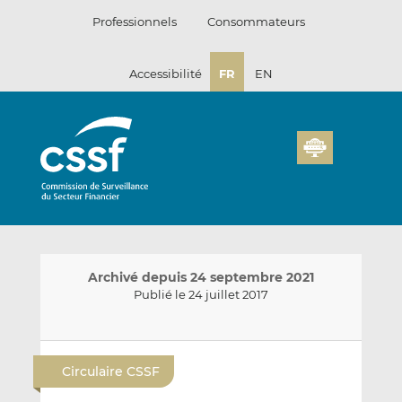
Passer
Professionnels
Consommateurs
au
contenu
Accessibilité
FR
EN
Archivé depuis 24 septembre 2021
Publié le 24 juillet 2017
E
P
P
n
a
a
Circulaire CSSF
v
r
r
o
t
t