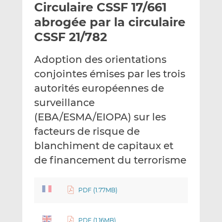
Circulaire CSSF 17/661
y
a
a
e
g
g
abrogée par la circulaire
r
e
e
CSSF 21/782
p
r
r
a
s
s
Adoption des orientations
r
u
u
conjointes émises par les trois
e
r
r
m
L
F
autorités européennes de
a
i
a
surveillance
i
n
c
(EBA/ESMA/EIOPA) sur les
l
k
e
facteurs de risque de
e
b
d
o
blanchiment de capitaux et
I
o
de financement du terrorisme
n
k
PDF (1.77MB)
PDF (1.16MB)