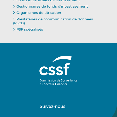
Gestionnaires de fonds d'investissement
Organismes de titrisation
Prestataires de communication de données
(PSCD)
PSF spécialisés
Suivez-nous
Suivez-
Suivez-
nous
nous