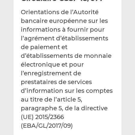
e
g
g
Orientations de l’Autorité
r
e
e
p
r
r
bancaire européenne sur les
a
s
s
informations à fournir pour
r
u
u
l’agrément d’établissements
e
r
r
de paiement et
m
L
F
a
i
a
d’établissements de monnaie
i
n
c
électronique et pour
l
k
e
l’enregistrement de
e
b
d
o
prestataires de services
I
o
d’information sur les comptes
n
k
au titre de l’article 5,
paragraphe 5, de la directive
(UE) 2015/2366
(EBA/GL/2017/09)