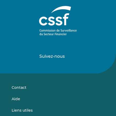
Suivez-nous
Suivez-
Suivez-
nous
nous
sur
sur
LinkedIn
Vimeo
Contact
Aide
Liens utiles