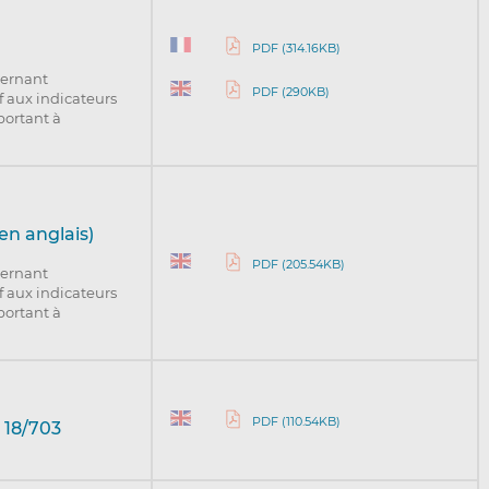
PDF (314.16KB)
cernant
PDF (290KB)
if aux indicateurs
portant à
en anglais)
PDF (205.54KB)
cernant
if aux indicateurs
portant à
PDF (110.54KB)
 18/703