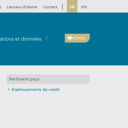
t
Lanceur d’alerte
Contact
FR
EN
eDesk
cations et données
Pertinent pour
Établissements de crédit