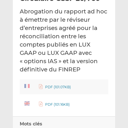
e
g
g
Abrogation du rapport ad hoc
r
e
e
p
r
r
à émettre par le réviseur
a
s
s
d’entreprises agréé pour la
r
u
u
réconciliation entre les
e
r
r
comptes publiés en LUX
m
L
F
a
i
a
GAAP ou LUX GAAP avec
i
n
c
« options IAS » et la version
l
k
e
définitive du FINREP
e
b
d
o
I
o
PDF (101.07KB)
n
k
PDF (101.16KB)
Mots clés