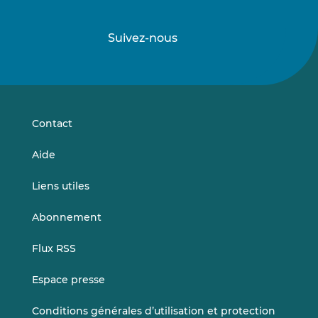
Suivez-nous
Suivez-
Suivez-
nous
nous
sur
sur
LinkedIn
Vimeo
Contact
Aide
Liens utiles
Abonnement
Flux RSS
Espace presse
Conditions générales d’utilisation et protection