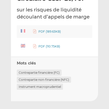
e
g
g
sur les risques de liquidité
r
e
e
p
r
r
découlant d’appels de marge
a
s
s
r
u
u
e
r
r
PDF (189.63KB)
m
L
F
a
i
a
PDF (110.75KB)
i
n
c
l
k
e
e
b
Mots clés
d
o
I
o
Contrepartie financière (FC)
n
k
Contrepartie non-financière (NFC)
Instrument macroprudentiel