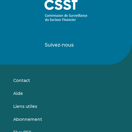
Suivez-nous
Suivez-
Suivez-
nous
nous
sur
sur
LinkedIn
Vimeo
Contact
Aide
Liens utiles
Abonnement