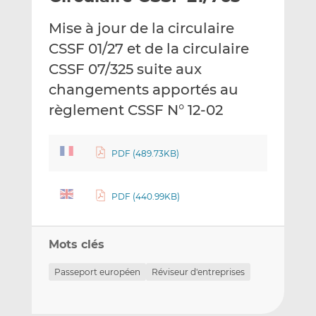
e
g
g
Mise à jour de la circulaire
r
e
e
p
r
r
CSSF 01/27 et de la circulaire
a
s
s
CSSF 07/325 suite aux
r
u
u
changements apportés au
e
r
r
règlement CSSF N° 12-02
m
L
F
a
i
a
i
n
c
PDF (489.73KB)
l
k
e
e
b
d
o
PDF (440.99KB)
I
o
n
k
Mots clés
Passeport européen
Réviseur d'entreprises