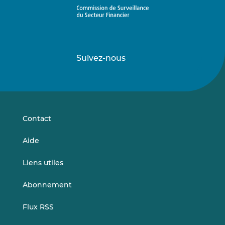
Suivez-nous
Suivez-
Suivez-
nous
nous
sur
sur
LinkedIn
Vimeo
Contact
Aide
Liens utiles
Abonnement
Flux RSS