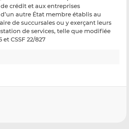
p
r
r
de crédit et aux entreprises
a
s
s
 d’un autre État membre établis au
r
u
u
ire de succursales ou y exerçant leurs
e
r
r
m
L
F
estation de services, telle que modifiée
a
i
a
65 et CSSF 22/827
i
n
c
l
k
e
e
b
d
o
I
o
n
k