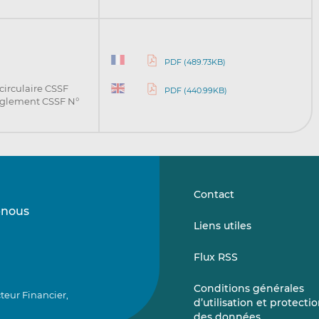
PDF (489.73KB)
 circulaire CSSF
PDF (440.99KB)
èglement CSSF N°
Contact
-nous
Suivez-
Suivez-
Liens utiles
nous
nous
sur
sur
Flux RSS
LinkedIn
Vimeo
Conditions générales
teur Financier,
d’utilisation et protecti
des données