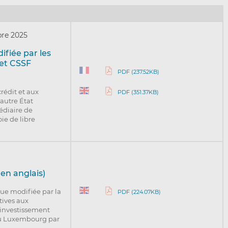
bre 2025
ifiée par les
 et CSSF
PDF (237.52KB)
rédit et aux
PDF (351.37KB)
 autre État
édiaire de
oie de libre
en anglais)
 que modifiée par la
PDF (224.07KB)
atives aux
’investissement
 au Luxembourg par