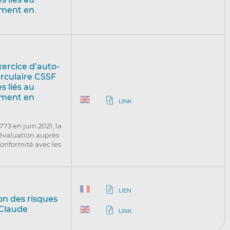
ement en
xercice d’auto-
irculaire CSSF
s liés au
ement en
LINK
773 en juin 2021, la
-évaluation auprès
conformité avec les
LIEN
ion des risques
 Claude
LINK