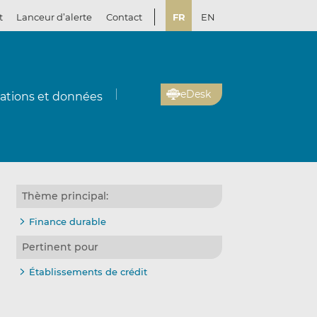
t
Lanceur d’alerte
Contact
FR
EN
eDesk
cations et données
Thème principal:
Finance durable
Pertinent pour
Établissements de crédit