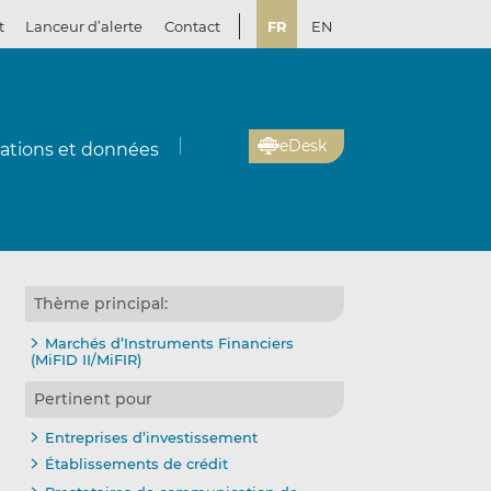
t
Lanceur d’alerte
Contact
FR
EN
eDesk
cations et données
Thème principal:
Marchés d’Instruments Financiers
(MiFID II/MiFIR)
Pertinent pour
Entreprises d’investissement
Établissements de crédit