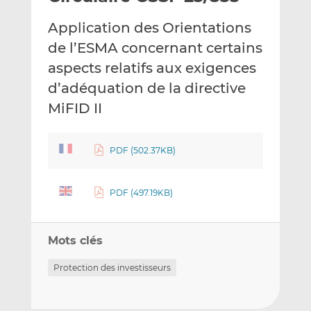
e
g
g
Application des Orientations
r
e
e
p
r
r
de l’ESMA concernant certains
a
s
s
aspects relatifs aux exigences
r
u
u
d’adéquation de la directive
e
r
r
MiFID II
m
L
F
a
i
a
i
n
c
PDF (502.37KB)
l
k
e
e
b
d
o
PDF (497.19KB)
I
o
n
k
Mots clés
Protection des investisseurs