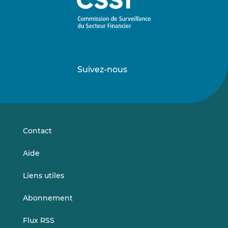
Suivez-nous
Suivez-
Suivez-
nous
nous
sur
sur
LinkedIn
Vimeo
Contact
Aide
Liens utiles
Abonnement
Flux RSS