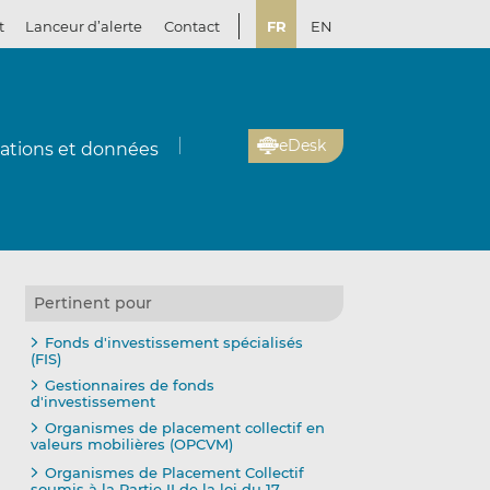
t
Lanceur d’alerte
Contact
FR
EN
eDesk
cations et données
Pertinent pour
Fonds d'investissement spécialisés
(FIS)
Gestionnaires de fonds
d'investissement
Organismes de placement collectif en
valeurs mobilières (OPCVM)
Organismes de Placement Collectif
soumis à la Partie II de la loi du 17