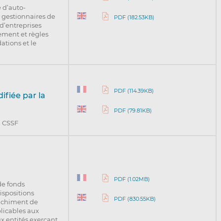
 d’auto-
 gestionnaires de
PDF (182.53KB)
 d’entreprises
ement et règles
ations et le
PDF (114.39KB)
ifiée par la
PDF (79.81KB)
a CSSF
PDF (1.02MB)
de fonds
ispositions
PDF (830.55KB)
anchiment de
licables aux
x entités exerçant