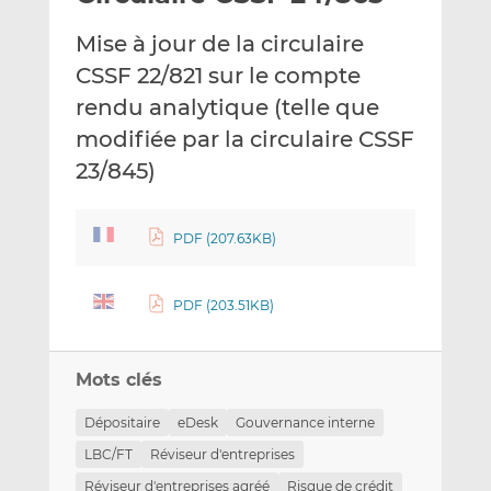
e
g
g
Mise à jour de la circulaire
r
e
e
p
r
r
CSSF 22/821 sur le compte
a
s
s
rendu analytique (telle que
r
u
u
modifiée par la circulaire CSSF
e
r
r
23/845)
m
L
F
a
i
a
i
n
c
PDF (207.63KB)
l
k
e
e
b
d
o
PDF (203.51KB)
I
o
n
k
Mots clés
Dépositaire
eDesk
Gouvernance interne
LBC/FT
Réviseur d'entreprises
Réviseur d'entreprises agréé
Risque de crédit