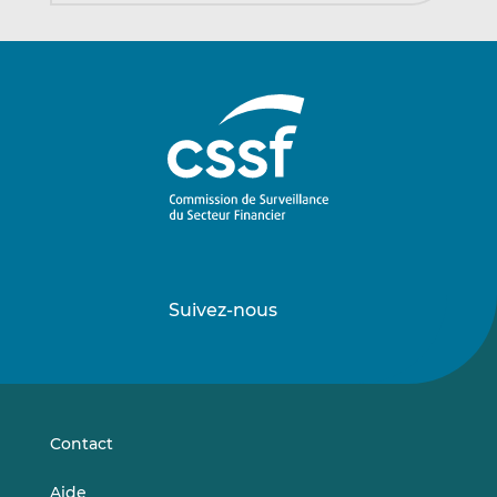
Suivez-nous
Suivez-
Suivez-
nous
nous
sur
sur
LinkedIn
Vimeo
Contact
Aide