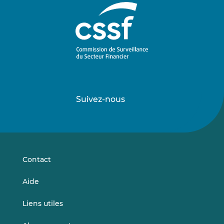
Suivez-nous
Suivez-
Suivez-
nous
nous
sur
sur
LinkedIn
Vimeo
Contact
Aide
Liens utiles