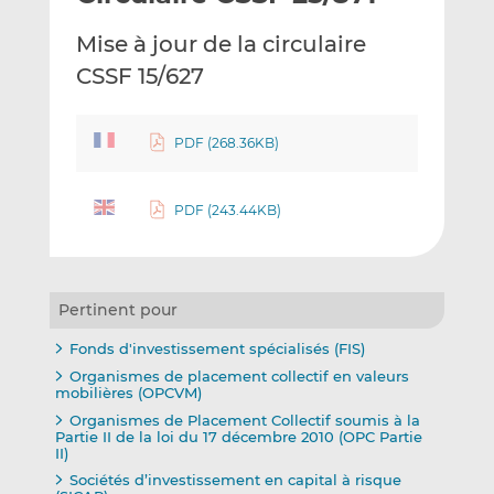
e
g
g
Mise à jour de la circulaire
r
e
e
p
r
r
CSSF 15/627
a
s
s
r
u
u
e
r
r
PDF (268.36KB)
m
L
F
a
i
a
PDF (243.44KB)
i
n
c
l
k
e
e
b
d
o
Pertinent pour
I
o
n
k
Fonds d'investissement spécialisés (FIS)
Organismes de placement collectif en valeurs
mobilières (OPCVM)
Organismes de Placement Collectif soumis à la
Partie II de la loi du 17 décembre 2010 (OPC Partie
II)
Sociétés d’investissement en capital à risque