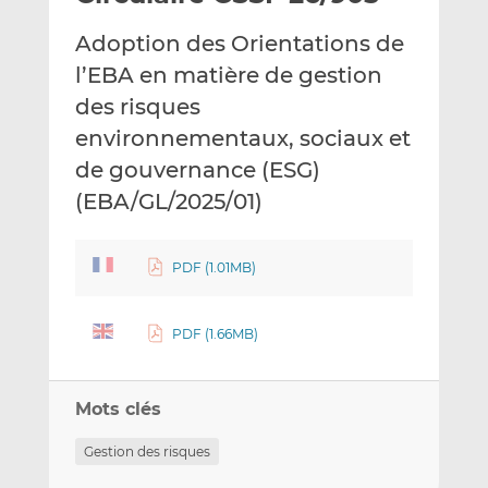
e
g
g
Adoption des Orientations de
r
e
e
p
r
r
l’EBA en matière de gestion
a
s
s
des risques
r
u
u
environnementaux, sociaux et
e
r
r
de gouvernance (ESG)
m
L
F
a
i
a
(EBA/GL/2025/01)
i
n
c
l
k
e
e
b
PDF (1.01MB)
d
o
I
o
PDF (1.66MB)
n
k
Mots clés
Gestion des risques