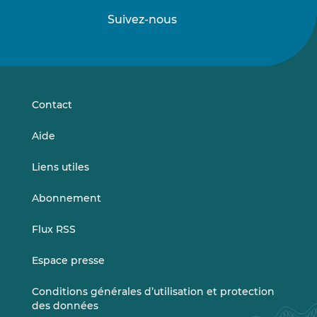
Suivez-nous
Suivez-
Suivez-
nous
nous
sur
sur
LinkedIn
Vimeo
Contact
Aide
Liens utiles
Abonnement
Flux RSS
Espace presse
Conditions générales d’utilisation et protection
des données