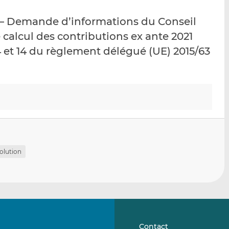
p
r
r
 – Demande d’informations du Conseil
a
s
s
r
u
u
 calcul des contributions ex ante 2021
e
r
r
 et 14 du règlement délégué (UE) 2015/63
m
L
F
a
i
a
i
n
c
l
k
e
e
b
d
o
I
o
n
k
olution
Contact