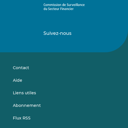
Suivez-nous
Suivez-
Suivez-
nous
nous
sur
sur
LinkedIn
Vimeo
Contact
Aide
Liens utiles
Abonnement
Flux RSS