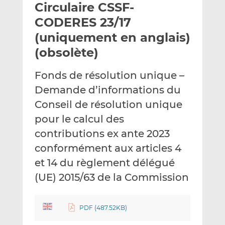
Circulaire CSSF-
y
a
a
e
g
g
CODERES 23/17
r
e
e
(uniquement en anglais)
p
r
r
(obsolète)
a
s
s
r
u
u
Fonds de résolution unique –
e
r
r
m
L
F
Demande d’informations du
a
i
a
Conseil de résolution unique
i
n
c
pour le calcul des
l
k
e
contributions ex ante 2023
e
b
d
o
conformément aux articles 4
I
o
et 14 du règlement délégué
n
k
(UE) 2015/63 de la Commission
PDF (487.52KB)