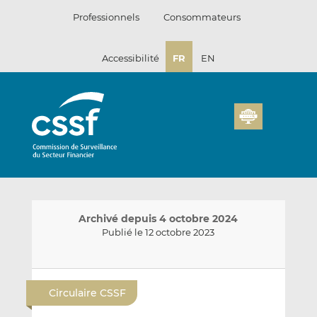
Passer
Professionnels
Consommateurs
au
contenu
Accessibilité
FR
EN
Archivé depuis 4 octobre 2024
Publié le 12 octobre 2023
E
P
P
n
a
a
Circulaire CSSF
v
r
r
o
t
t