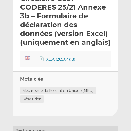
e
g
g
CODERES 25/21 Annexe
r
e
e
3b – Formulaire de
p
r
r
déclaration des
a
s
s
r
u
u
données (version Excel)
e
r
r
(uniquement en anglais)
m
L
F
a
i
a
i
n
c
XLSX (265.04KB)
l
k
e
e
b
d
o
Mots clés
I
o
Mécanisme de Résolution Unique (MRU)
n
k
Résolution
Pertinent pour