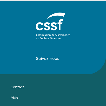
Suivez-nous
Suivez-
Suivez-
nous
nous
sur
sur
LinkedIn
Vimeo
Contact
Aide